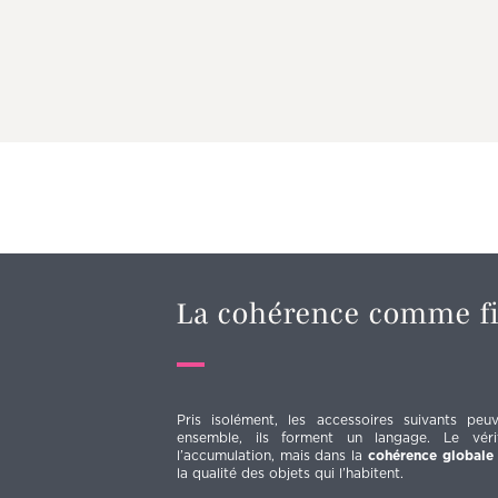
La cohérence comme fi
Pris isolément, les accessoires suivants peu
ensemble, ils forment un langage. Le vér
l’accumulation, mais dans la
cohérence globale
la qualité des objets qui l’habitent.