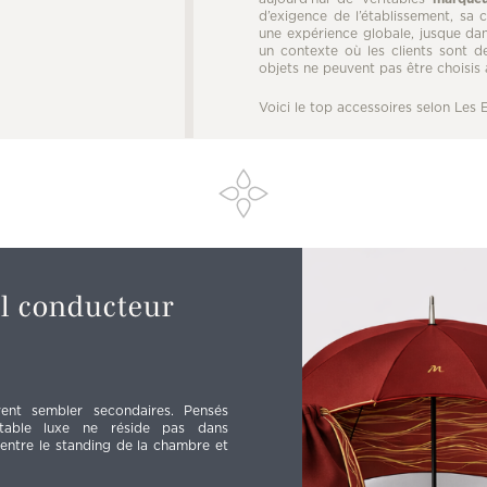
d’exigence de l’établissement, sa
une expérience globale, jusque dan
un contexte où les clients sont de
objets ne peuvent pas être choisis 
Voici le top accessoires selon Les E
l conducteur
vent sembler secondaires. Pensés
itable luxe ne réside pas dans
entre le standing de la chambre et