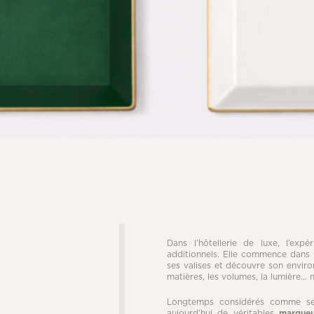
Dans l’hôtellerie de luxe, l’exp
additionnels. Elle commence dans 
ses valises et découvre son envir
matières, les volumes, la lumière… m
Longtemps considérés comme sec
aujourd’hui de véritables
marqueu