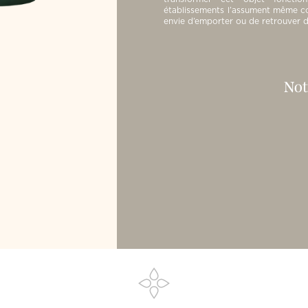
établissements l’assument même com
envie d’emporter ou de retrouver 
Not