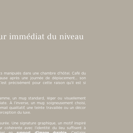
eur immédiat du niveau
ts manipulés dans une chambre d’hôtel. Café du
pause après une journée de déplacement… son
’est précisément pour cette raison qu’il est si
amme, un mug standard, léger ou visuellement
ate. À l’inverse, un mug soigneusement choisi,
ail qualitatif, une teinte travaillée ou un décor
erception du luxe.
surée. Une signature graphique, un motif inspiré
ur cohérente avec l’identité du lieu suffisent à
onnel en
support d’image durable
. Certains