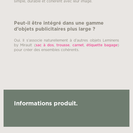
simple, durable et cohérent avec leur image.
Peut-il être intégré dans une gamme
d’objets publicitaires plus large ?
Oui. Il s’associe naturellement à d’autres objets Leminens
by Mirault (
sac à dos
,
trousse
,
carnet
,
étiquette bagage
)
pour créer des ensembles cohérents.
Informations produit.