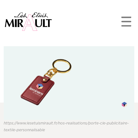
https://www.lesetuismirault.fr/nos-realisations/porte-cle-publicitaire-
textile-personnalisable