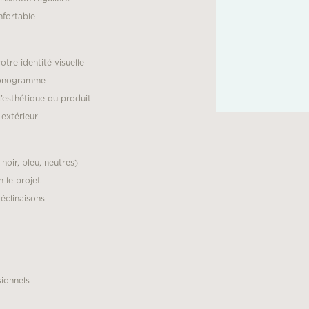
nfortable
tre identité visuelle
monogramme
l’esthétique du produit
extérieur
noir, bleu, neutres)
 le projet
éclinaisons
sionnels