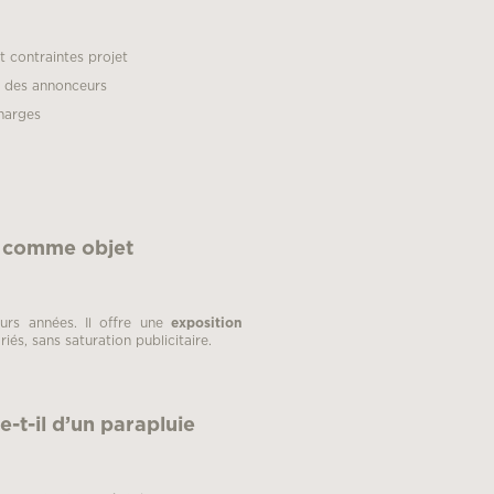
 contraintes projet
s des annonceurs
harges
e comme objet
eurs années. Il offre une
exposition
iés, sans saturation publicitaire.
-t-il d’un parapluie