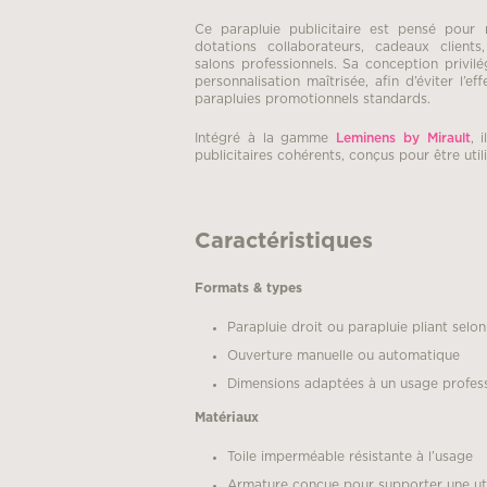
Ce parapluie publicitaire est pensé pour
dotations collaborateurs, cadeaux clients
salons professionnels. Sa conception privilé
personnalisation maîtrisée, afin d’éviter l’
parapluies promotionnels standards.
Intégré à la gamme
Leminens by Mirault
, 
publicitaires cohérents, conçus pour être utili
Caractéristiques
Formats & types
Parapluie droit ou parapluie pliant selo
Ouverture manuelle ou automatique
Dimensions adaptées à un usage profess
Matériaux
Toile imperméable résistante à l’usage
Armature conçue pour supporter une util