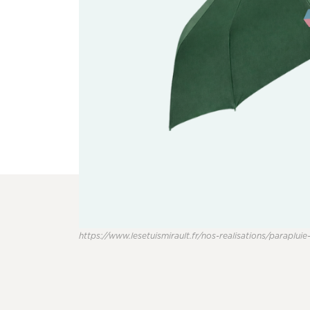
https://www.lesetuismirault.fr/nos-realisations/parapluie