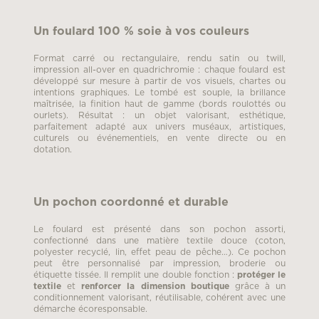
Un foulard 100 % soie à vos couleurs
Format carré ou rectangulaire, rendu satin ou twill,
impression all-over en quadrichromie : chaque foulard est
développé sur mesure à partir de vos visuels, chartes ou
intentions graphiques. Le tombé est souple, la brillance
maîtrisée, la finition haut de gamme (bords roulottés ou
ourlets). Résultat : un objet valorisant, esthétique,
parfaitement adapté aux univers muséaux, artistiques,
culturels ou événementiels, en vente directe ou en
dotation.
Un pochon coordonné et durable
Le foulard est présenté dans son pochon assorti,
confectionné dans une matière textile douce (coton,
polyester recyclé, lin, effet peau de pêche…). Ce pochon
peut être personnalisé par impression, broderie ou
étiquette tissée. Il remplit une double fonction :
protéger le
textile
et
renforcer la dimension boutique
grâce à un
conditionnement valorisant, réutilisable, cohérent avec une
démarche écoresponsable.