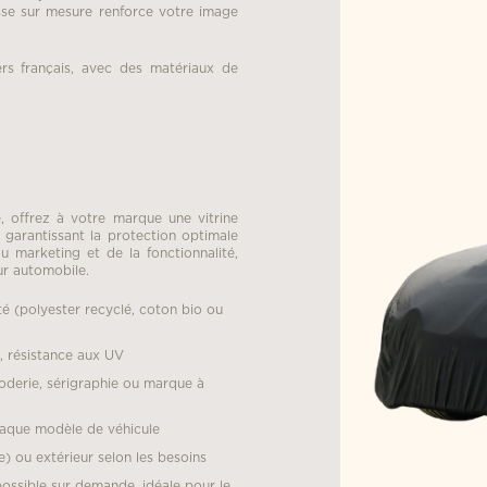
sse sur mesure renforce votre image
ers français, avec des matériaux de
, offrez à votre marque une vitrine
garantissant la protection optimale
u marketing et de la fonctionnalité,
ur automobile.
ité (polyester recyclé, coton bio ou
s, résistance aux UV
broderie, sérigraphie ou marque à
haque modèle de véhicule
) ou extérieur selon les besoins
possible sur demande, idéale pour le