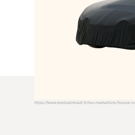
https://www.lesetuismirault.fr/nos-realisations/housse-