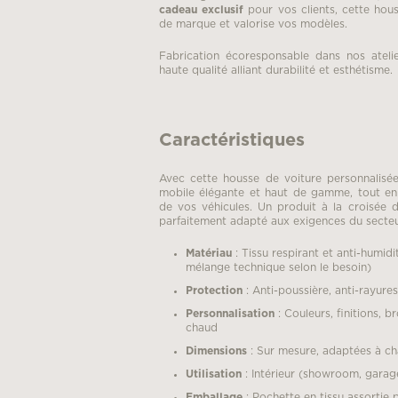
cadeau exclusif
pour vos clients, cette hou
de marque et valorise vos modèles.
Fabrication écoresponsable dans nos ateli
haute qualité alliant durabilité et esthétisme.
Caractéristiques
Avec cette housse de voiture personnalisée
mobile élégante et haut de gamme, tout en 
de vos véhicules. Un produit à la croisée d
parfaitement adapté aux exigences du secte
Matériau
: Tissu respirant et anti-humid
mélange technique selon le besoin)
Protection
: Anti-poussière, anti-rayure
Personnalisation
: Couleurs, finitions, 
chaud
Dimensions
: Sur mesure, adaptées à c
Utilisation
: Intérieur (showroom, garage
Emballage
: Pochette en tissu assortie 