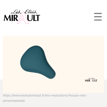
https://www.lesetuismirault.fr/nos-realisations/housse-velo-
personnalisable