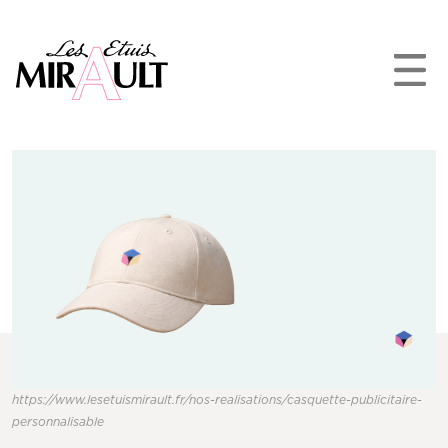
https://www.lesetuismirault.fr/nos-realisations/casquette-publicitaire-
personnalisable